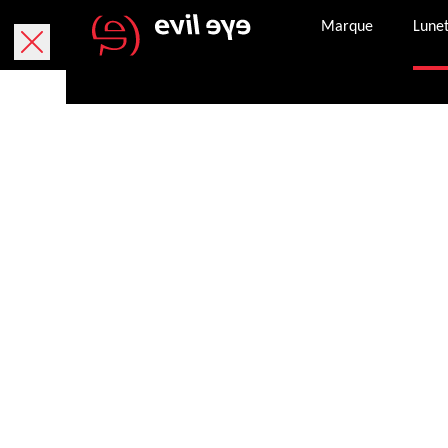
Marque
Lunet
Acheter en lign
Livraison gratuite sous 5 jours ouvrables.
Retour gratuit sous 30 jours. Le bon de retour es
perte, veuillez contacter le service client pour 
Paiement sécurisé avec Paypal, par carte de cr
Une fois la commande finalisée, vous recevre
à l’adresse e-mail que vous nous avez indiquée.
Notre service client se tient à votre disposition
12h55 et de 14h à 17h30, sauf le vendredi jusqu