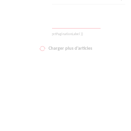
Votre liste de favoris
Panier
{{ getPaginationLabel }}
Se déconnecter
Charger plus d’articles