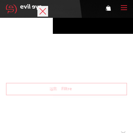
Marque
Lunettes de sport
Glacier sport eyewear
Accessories
Technologie
Filtre
Correction
Athlètes
Réinitialiser les filtres
Classé par
Se connecter