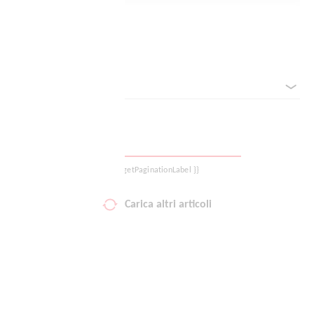
Logout
Reimposta filtro
Ordina per
{{ getPaginationLabel }}
Carica altri articoli