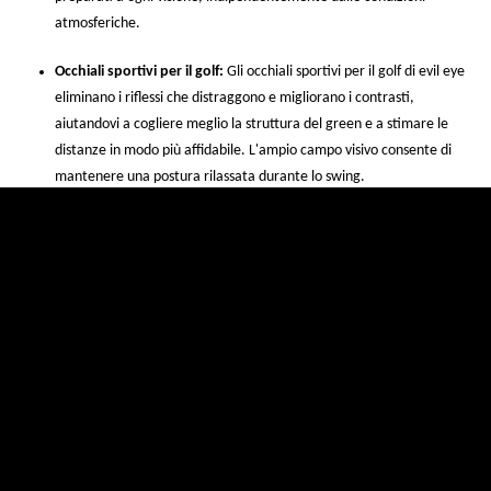
atmosferiche.
Occhiali sportivi per il golf:
Gli occhiali sportivi per il golf di evil eye
eliminano i riflessi che distraggono e migliorano i contrasti,
aiutandovi a cogliere meglio la struttura del green e a stimare le
distanze in modo più affidabile. L'ampio campo visivo consente di
mantenere una postura rilassata durante lo swing.
Occhiali sportivi per alpinismo e sport di alta montagna:
Le
condizioni di luce possono essere difficili quando si pratica sport ad
alta quota. Gli occhiali sportivi evil eye riducono l'intensità della
luce e vi consentono di vedere con precisione tutti i colori (anche in
presenza di forte luce solare) e orientarvi di conseguenza. Alcuni
modelli offrono una protezione aggiuntiva contro la luce blu ad alta
quota. Gli occhiali sportivi con lenti VARiO (lenti fotocromatiche)
sono ideali per il rapido cambiamento delle condizioni di luce.
Occhiali sportivi per sport acquatici:
I riflessi possono essere
particolarmente forti sull'acqua non increspata dalle onde. Per