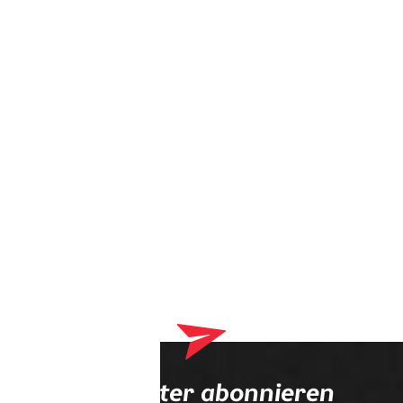
Dein Warenkorb enthält derzeit Produkte, die an deinen
Optiker geliefert werden. Bitte schließe zuerst deinen
Bestellvorgang ab.
Newsletter abonnieren