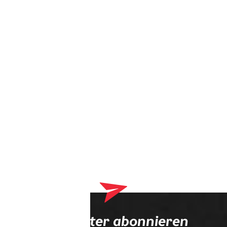
Dein Warenkorb enthält derzeit Produkte, die an deinen
Optiker geliefert werden. Bitte schließe zuerst deinen
Bestellvorgang ab.
Newsletter abonnieren