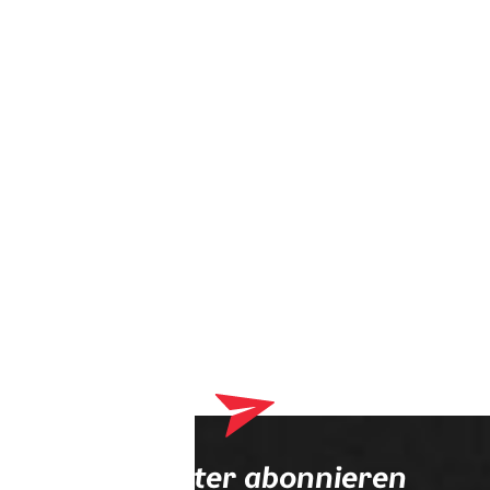
Dein Warenkorb enthält derzeit Produkte, die an deinen
Optiker geliefert werden. Bitte schließe zuerst deinen
Bestellvorgang ab.
Newsletter abonnieren