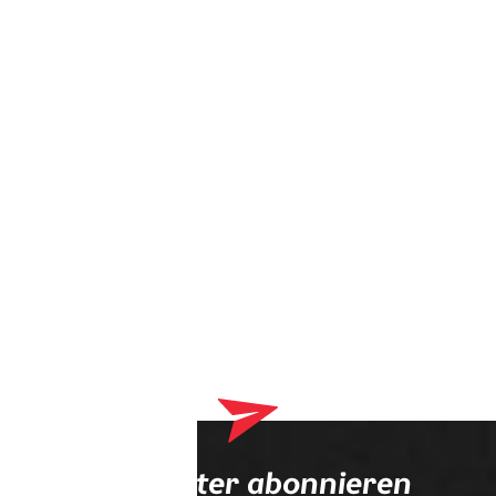
Dein Warenkorb enthält derzeit Produkte, die an deinen
Optiker geliefert werden. Bitte schließe zuerst deinen
Bestellvorgang ab.
Newsletter abonnieren