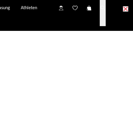
asung
Athleten
vom Kundenservice neu angefordert werden.
E-Mail-Adresse.
er E-Mail-Adresse zur Verfügung: