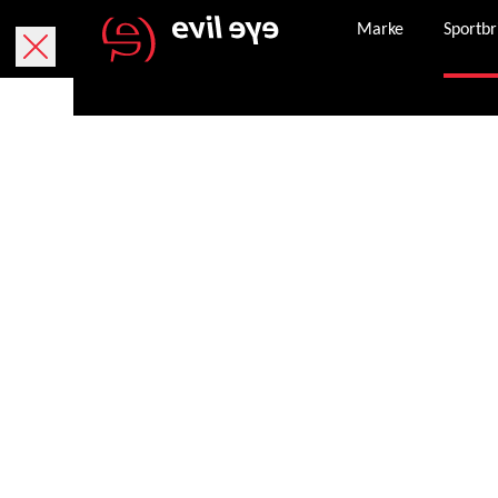
Marke
Sportbr
Kostenlose Lieferung innerhalb von 5 Werktage
Kostenlose Rücksendung innerhalb von 30 Tagen.
Sicheres Bezahlen mit PayPal, Kreditkarte und
Nachdem eine Bestellung erfolgreich abgeschlo
Unser Kundenservice steht Ihnen Montag – Frei
service.de@evileye.com