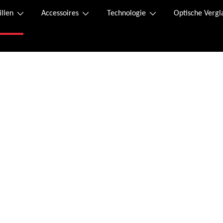
illen
Accessoires
Technologie
Optische Vergl
Online kaufen
n.
 Der Retourenschein liegt im Paket bei und kann, falls dieser verloren geht, 
 Sofortüberweisung.
ssen wurde, erhalten Sie eine Bestellbestätigung an die von Ihnen angegebene 
tag von 08:00 bis 20:00 Uhr und Samstag von 09:00 bis 12:00 Uhr unter folgend