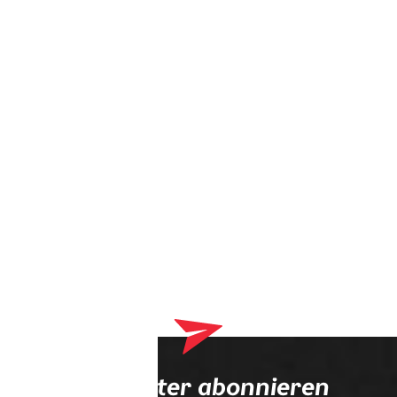
Dein Warenkorb enthält derzeit Produkte, die an deinen
Optiker geliefert werden. Bitte schließe zuerst deinen
Bestellvorgang ab.
Newsletter abonnieren