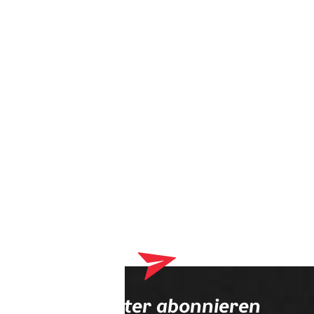
Dein Warenkorb enthält derzeit Produkte, die an deinen
Optiker geliefert werden. Bitte schließe zuerst deinen
Bestellvorgang ab.
Newsletter abonnieren