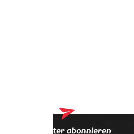
Dein Warenkorb enthält derzeit Produkte, die an deinen
Optiker geliefert werden. Bitte schließe zuerst deinen
Bestellvorgang ab.
Newsletter abonnieren