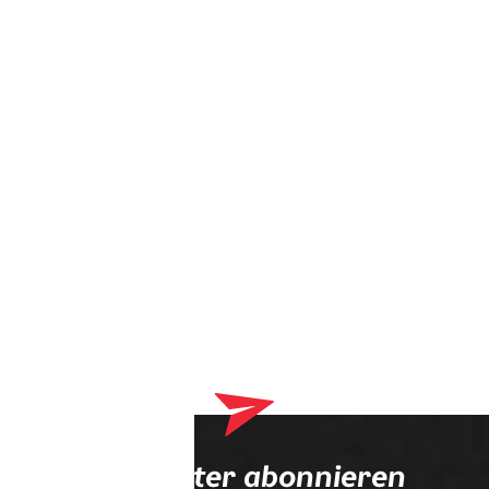
Dein Warenkorb enthält derzeit Produkte, die an deinen
Optiker geliefert werden. Bitte schließe zuerst deinen
Bestellvorgang ab.
Newsletter abonnieren