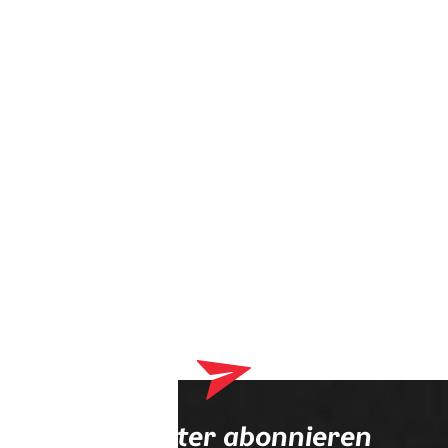
Dein Warenkorb enthält derzeit Produkte, die an deinen
Optiker geliefert werden. Bitte schließe zuerst deinen
Bestellvorgang ab.
Newsletter abonnieren