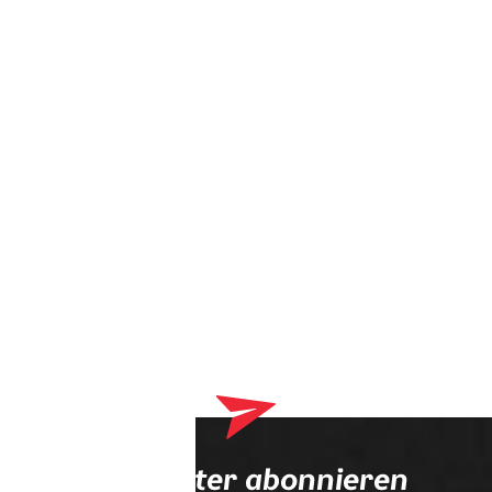
Dein Warenkorb enthält derzeit Produkte, die an deinen
Optiker geliefert werden. Bitte schließe zuerst deinen
Bestellvorgang ab.
Newsletter abonnieren