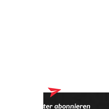
Dein Warenkorb enthält derzeit Produkte, die an deinen
Optiker geliefert werden. Bitte schließe zuerst deinen
Bestellvorgang ab.
Newsletter abonnieren