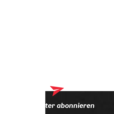
Dein Warenkorb enthält derzeit Produkte, die an deinen
Optiker geliefert werden. Bitte schließe zuerst deinen
Bestellvorgang ab.
Newsletter abonnieren