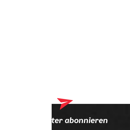
Dein Warenkorb enthält derzeit Produkte, die an deinen
Optiker geliefert werden. Bitte schließe zuerst deinen
Bestellvorgang ab.
Newsletter abonnieren