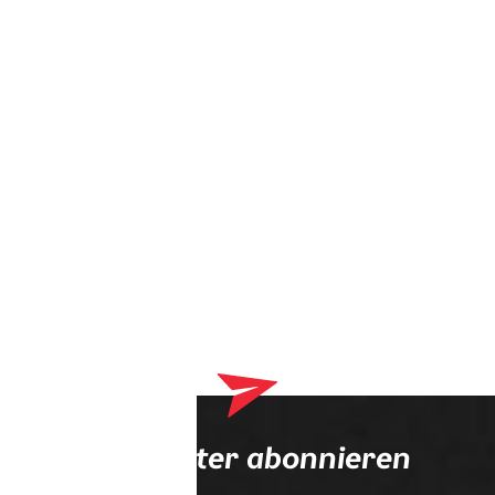
Dein Warenkorb enthält derzeit Produkte, die an deinen
Optiker geliefert werden. Bitte schließe zuerst deinen
Bestellvorgang ab.
Newsletter abonnieren