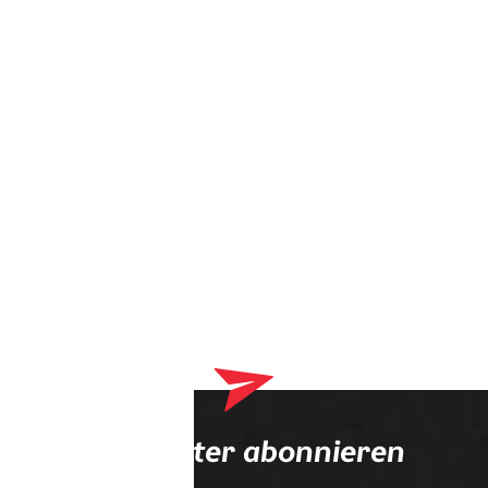
Dein Warenkorb enthält derzeit Produkte, die an deinen
Optiker geliefert werden. Bitte schließe zuerst deinen
Bestellvorgang ab.
Newsletter abonnieren