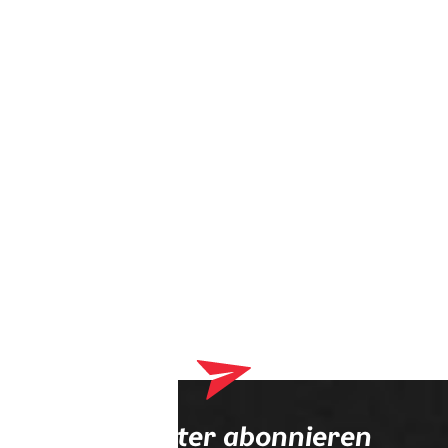
Dein Warenkorb enthält derzeit Produkte, die an deinen
Optiker geliefert werden. Bitte schließe zuerst deinen
Bestellvorgang ab.
Newsletter abonnieren