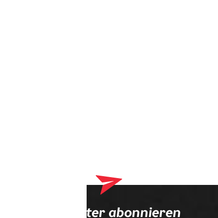
Dein Warenkorb enthält derzeit Produkte, die an deinen
Optiker geliefert werden. Bitte schließe zuerst deinen
Bestellvorgang ab.
Newsletter abonnieren