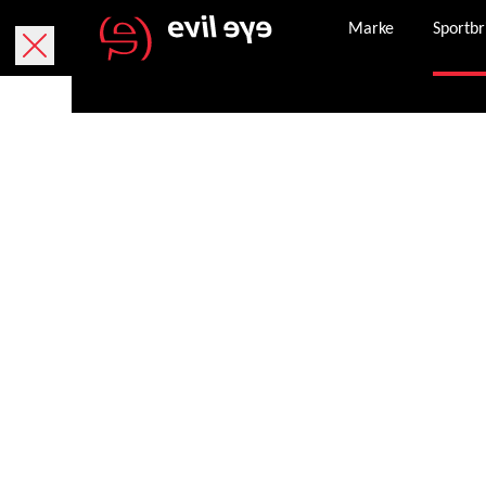
Marke
Sportbr
Kostenlose Lieferung innerhalb von 5 Werktage
Kostenlose Rücksendung innerhalb von 30 Tagen.
Sicheres Bezahlen mit PayPal, Kreditkarte und
Nachdem eine Bestellung erfolgreich abgeschlo
Unser Kundenservice steht Ihnen Montag – Frei
service.de@evileye.com