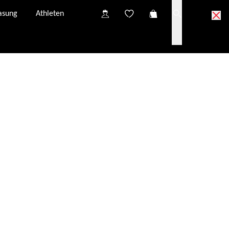
asung
Athleten
vom Kundenservice neu angefordert werden.
E-Mail-Adresse.
er E-Mail-Adresse zur Verfügung: