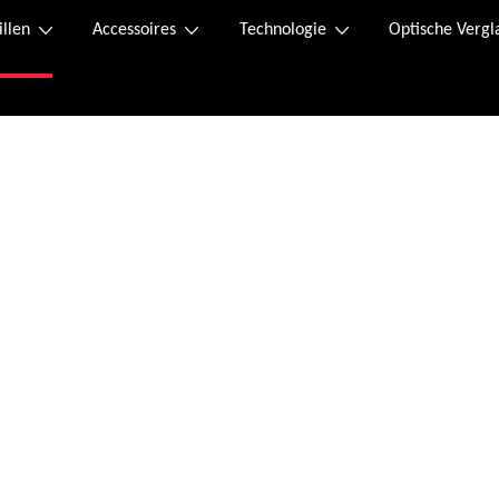
illen
Accessoires
Technologie
Optische Vergl
Online kaufen
n.
 Der Retourenschein liegt im Paket bei und kann, falls dieser verloren geht, 
 Sofortüberweisung.
ssen wurde, erhalten Sie eine Bestellbestätigung an die von Ihnen angegebene 
tag von 08:00 bis 20:00 Uhr und Samstag von 09:00 bis 12:00 Uhr unter folgend