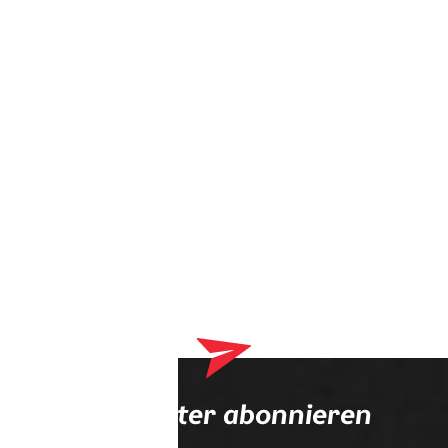
Dein Warenkorb enthält derzeit Produkte, die an deinen
Optiker geliefert werden. Bitte schließe zuerst deinen
Bestellvorgang ab.
Newsletter abonnieren