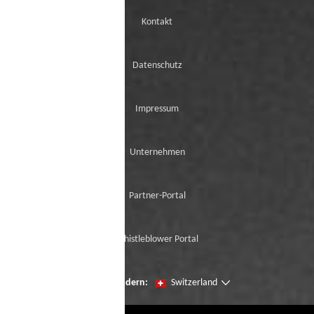
Kontakt
Datenschutz
Impressum
Unternehmen
Partner-Portal
Whistleblower Portal
Seien Sie der erste, der unsere Neuzugänge
Region ändern:
Switzerland
mit der virtuellen Try-On ausprobiert.