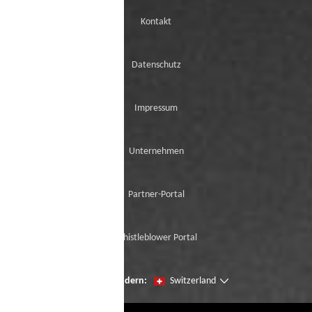
Kontakt
Datenschutz
Impressum
Unternehmen
Partner-Portal
Whistleblower Portal
Seien Sie der erste, der unsere Neuzugänge
Region ändern:
Switzerland
mit der virtuellen Try-On ausprobiert.