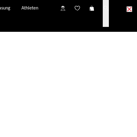
asung
Athleten
vom Kundenservice neu angefordert werden.
E-Mail-Adresse.
er E-Mail-Adresse zur Verfügung: