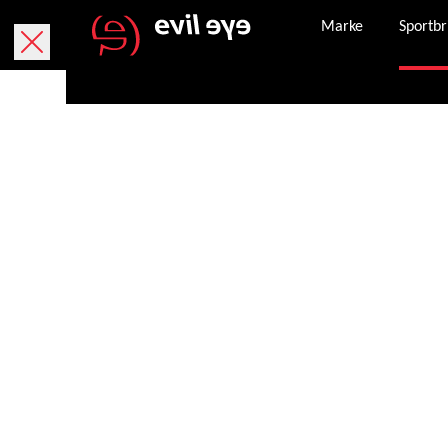
Marke
Sportbr
Kostenlose Lieferung innerhalb von 5 Werktage
Kostenlose Rücksendung innerhalb von 30 Tagen.
Sicheres Bezahlen mit PayPal, Kreditkarte und
Nachdem eine Bestellung erfolgreich abgeschlo
Unser Kundenservice steht Ihnen Montag – Frei
service.de@evileye.com