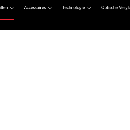
illen
Accessoires
Technologie
Optische Vergl
Online kaufen
n.
 Der Retourenschein liegt im Paket bei und kann, falls dieser verloren geht, 
 Sofortüberweisung.
ssen wurde, erhalten Sie eine Bestellbestätigung an die von Ihnen angegebene 
tag von 08:00 bis 20:00 Uhr und Samstag von 09:00 bis 12:00 Uhr unter folgend