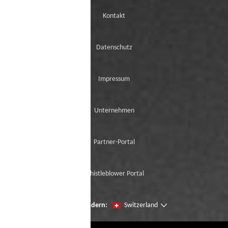
Kontakt
Datenschutz
Impressum
Unternehmen
Partner-Portal
Whistleblower Portal
Seien Sie der erste, der unsere Neuzugänge
Region ändern:
Switzerland
mit der virtuellen Try-On ausprobiert.