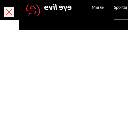
Marke
Sportbr
Kostenlose Lieferung innerhalb von 5 Werktage
Kostenlose Rücksendung innerhalb von 30 Tagen.
Sicheres Bezahlen mit PayPal, Kreditkarte und
Nachdem eine Bestellung erfolgreich abgeschlo
Unser Kundenservice steht Ihnen Montag – Frei
service.de@evileye.com