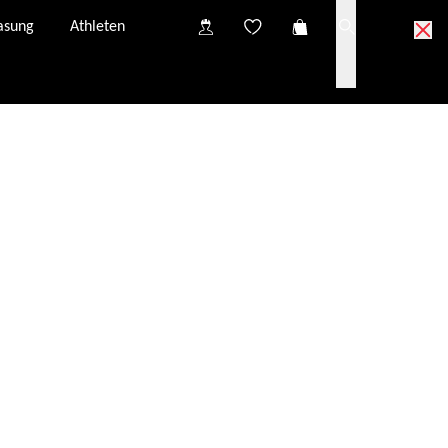
asung
Athleten
vom Kundenservice neu angefordert werden.
E-Mail-Adresse.
er E-Mail-Adresse zur Verfügung: