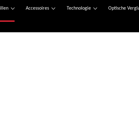
illen
Accessoires
Technologie
Optische Vergl
Online kaufen
n.
 Der Retourenschein liegt im Paket bei und kann, falls dieser verloren geht, 
 Sofortüberweisung.
ssen wurde, erhalten Sie eine Bestellbestätigung an die von Ihnen angegebene 
tag von 08:00 bis 20:00 Uhr und Samstag von 09:00 bis 12:00 Uhr unter folgend