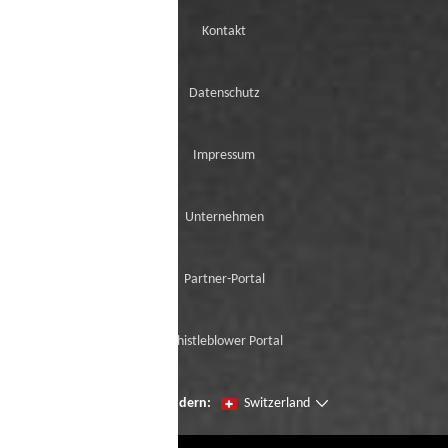
Kontakt
Datenschutz
Impressum
Unternehmen
Partner-Portal
Whistleblower Portal
Seien Sie der erste, der unsere Neuzugänge
Region ändern:
Switzerland
mit der virtuellen Try-On ausprobiert.