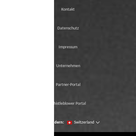
Kontakt
Datenschutz
Impressum
Unternehmen
Partner-Portal
Whistleblower Portal
Seien Sie der erste, der unsere Neuzugänge
Region ändern:
Switzerland
mit der virtuellen Try-On ausprobiert.