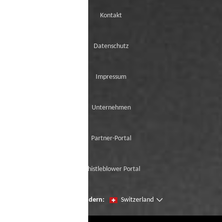
Kontakt
Datenschutz
Impressum
Unternehmen
Partner-Portal
Whistleblower Portal
Seien Sie der erste, der unsere Neuzugänge
Region ändern:
Switzerland
mit der virtuellen Try-On ausprobiert.