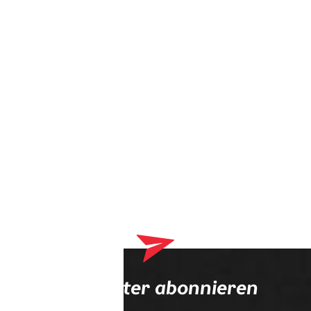
Dein Warenkorb enthält derzeit Produkte, die an deinen
Optiker geliefert werden. Bitte schließe zuerst deinen
Bestellvorgang ab.
Newsletter abonnieren