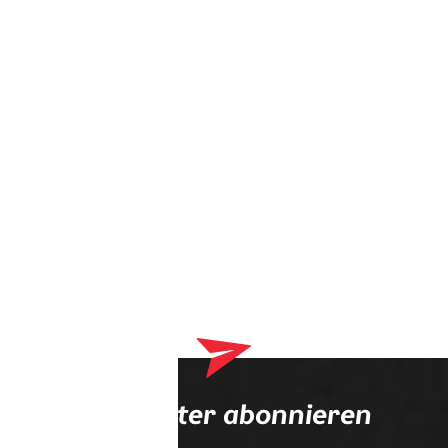
Dein Warenkorb enthält derzeit Produkte, die an deinen
Optiker geliefert werden. Bitte schließe zuerst deinen
Bestellvorgang ab.
Newsletter abonnieren