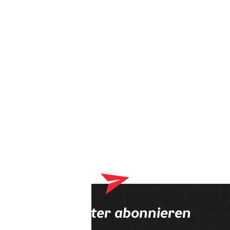
Dein Warenkorb enthält derzeit Produkte, die an deinen
Optiker geliefert werden. Bitte schließe zuerst deinen
Bestellvorgang ab.
Newsletter abonnieren