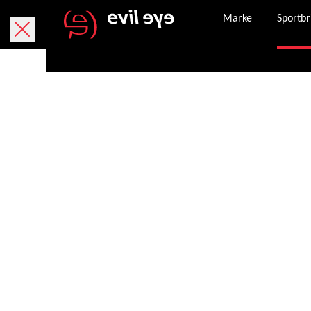
Marke
Sportbr
Kostenlose Lieferung innerhalb von 5 Werktage
Kostenlose Rücksendung innerhalb von 30 Tagen.
Sicheres Bezahlen mit PayPal, Kreditkarte und
Nachdem eine Bestellung erfolgreich abgeschlo
Unser Kundenservice steht Ihnen Montag – Frei
service.de@evileye.com