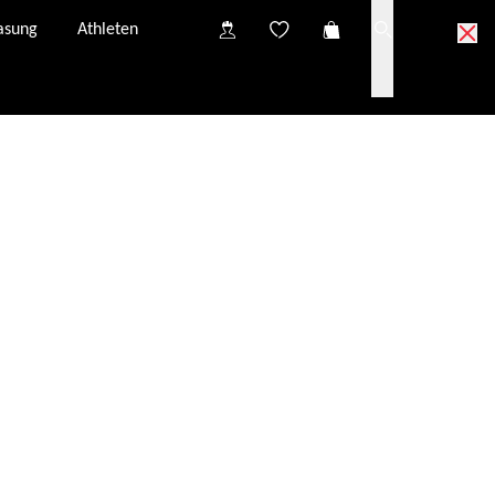
asung
Athleten
vom Kundenservice neu angefordert werden.
E-Mail-Adresse.
er E-Mail-Adresse zur Verfügung: