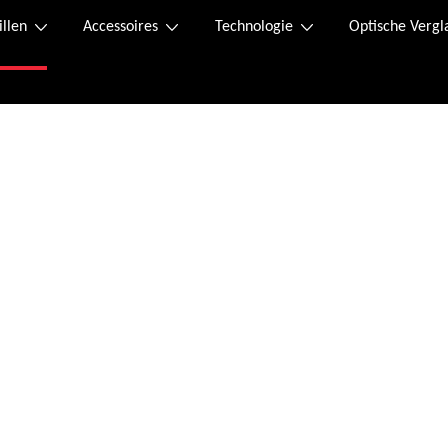
illen
Accessoires
Technologie
Optische Vergl
Online kaufen
n.
 Der Retourenschein liegt im Paket bei und kann, falls dieser verloren geht, 
 Sofortüberweisung.
ssen wurde, erhalten Sie eine Bestellbestätigung an die von Ihnen angegebene 
tag von 08:00 bis 20:00 Uhr und Samstag von 09:00 bis 12:00 Uhr unter folgend