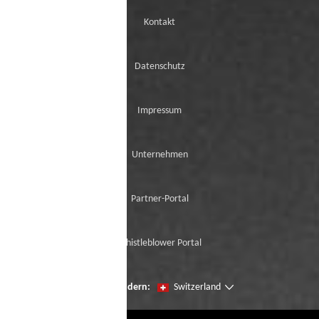
Kontakt
Datenschutz
Impressum
Unternehmen
Partner-Portal
Whistleblower Portal
Seien Sie der erste, der unsere Neuzugänge
Region ändern:
Switzerland
mit der virtuellen Try-On ausprobiert.