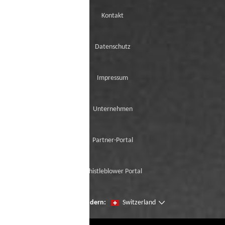
Kontakt
Datenschutz
Impressum
Unternehmen
Partner-Portal
Whistleblower Portal
Seien Sie der erste, der unsere Neuzugänge
Region ändern:
Switzerland
mit der virtuellen Try-On ausprobiert.