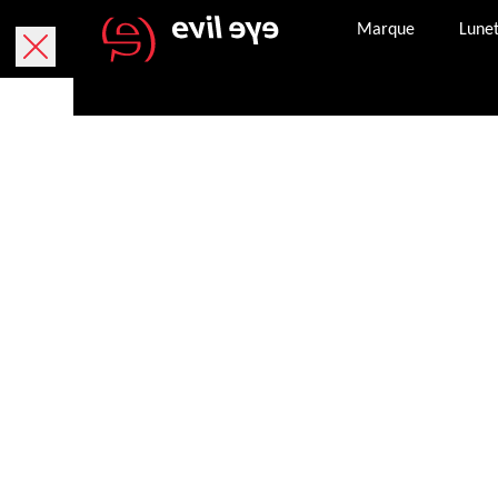
Marque
Lunet
Livraison gratuite sous 5 jours ouvrables.
Retour gratuit sous 30 jours. Le bon de retour es
Paiement sécurisé avec Paypal, par carte de cr
Une fois la commande finalisée, vous recevrez 
Notre service client se tient à votre dispositio