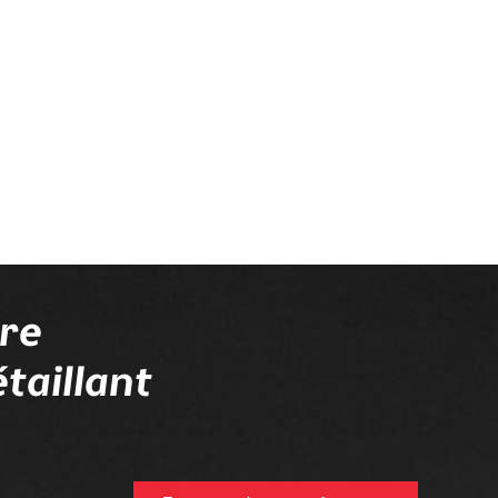
tre
taillant