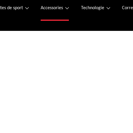
tes de sport
Accessories
Technologie
Corre
Acheter en ligne
t joint au colis. En cas de perte, veuillez contacter le service client pour en obte
édit ou par virement immédiat.
une confirmation de commande à l’adresse e-mail que vous nous avez indiquée.
n du lundi au vendredi de 9h à 12h55 et de 14h à 17h30, sauf le vendredi jusqu'à 17