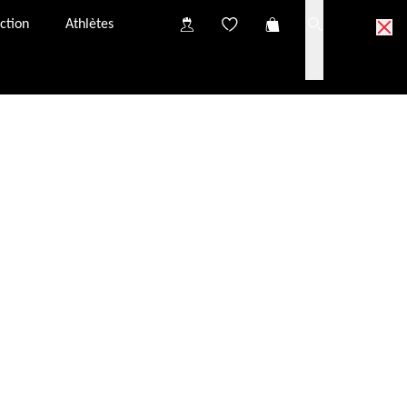
ction
Athlètes
nir un autre.
h à l’adresse e-mail suivante :
service.fr@evileye.com