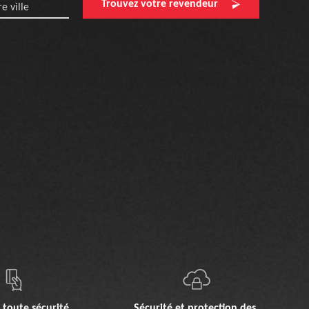
Trouvez votre revendeur
e ville
 toute sécurité
Sécurité et protection des