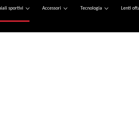
iali sportivi
Accessori
Tecnologia
Lenti of
Acquista online
tta di reso si trova all'interno del pacco. Se non è presente, puoi richiederne una n
 di debito.
successo, invieremo una conferma dell'ordine all'indirizzo e-mail fornito.
e 20:00 dal lunedì al venerdì e il sabato dalle 9:00 alle 12:00 al seguente indirizzo 