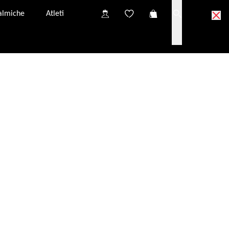
talmiche
Atleti
uova all'assistenza clienti.
e-mail: IT: service.it@evileye.com. I nostri Termini &