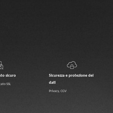
to sicuro
Sicurezza e protezione dei
dati
cato SSL
Privacy
,
CGV