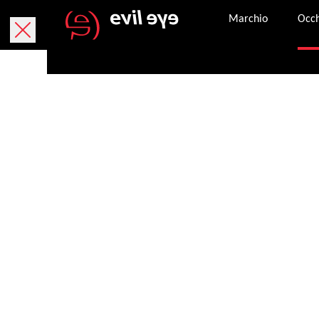
Marchio
Occh
Consegna gratuita entro 5-6 giorni lavorativi.
Resi gratuiti entro 30 giorni lavorativi. L'etiche
Pagamento sicuro con PayPal, carta di credito o
Una volta che un ordine è stato completato con 
Contatta il servizio clienti attivo dalle 8:00 all
Condizioni