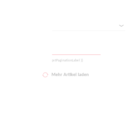
Filter zurücksetzen
Deine Wunschliste
Sortieren nach
Warenkorb
Logout
{{ getPaginationLabel }}
Mehr Artikel laden