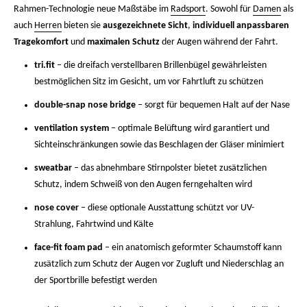
Rahmen-Technologie neue Maßstäbe im
Radsport
. Sowohl für
Damen
als
auch
Herren
bieten sie
ausgezeichnete Sicht
,
individuell anpassbaren
Tragekomfort
und
maximalen Schutz
der Augen während der Fahrt.
tri.fit
– die dreifach verstellbaren Brillenbügel gewährleisten
bestmöglichen Sitz im Gesicht, um vor Fahrtluft zu schützen
double-snap nose bridge
– sorgt für bequemen Halt auf der Nase
ventilation system
– optimale Belüftung wird garantiert und
Sichteinschränkungen sowie das Beschlagen der Gläser minimiert
sweatbar
– das abnehmbare Stirnpolster bietet zusätzlichen
Schutz, indem Schweiß von den Augen ferngehalten wird
nose cover
– diese optionale Ausstattung schützt vor UV-
Strahlung, Fahrtwind und Kälte
face-fit foam pad
– ein anatomisch geformter Schaumstoff kann
zusätzlich zum Schutz der Augen vor Zugluft und Niederschlag an
der Sportbrille befestigt werden