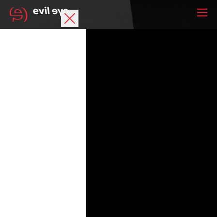
Marke
Sportbrillen
Accessoires
Technologie
Optische Verglasung
Athleten
Deine Wunschliste