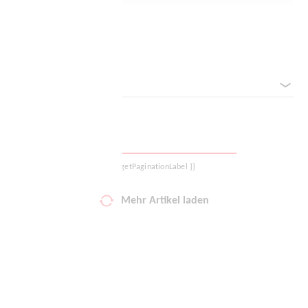
Logout
Filter zurücksetzen
Sortieren nach
{{ getPaginationLabel }}
Mehr Artikel laden