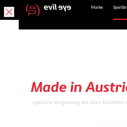
Marke
Sportbr
Sportbrillen
in höchster Qua
Made in Austri
optische Verglasung bei allen Modellen