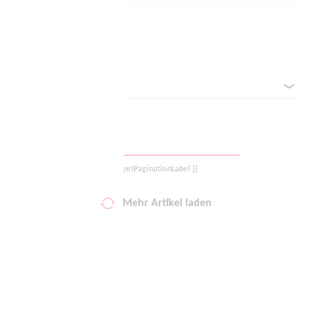
Deine Wunschliste
Filter zurücksetzen
Warenkorb
Sortieren nach
Logout
{{ getPaginationLabel }}
Mehr Artikel laden