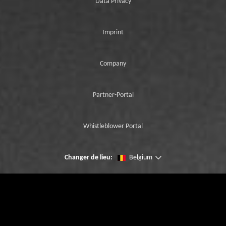
Data Privacy
Imprint
Company
Partner-Portal
Whistleblower Portal
Changer de lieu:
Belgium