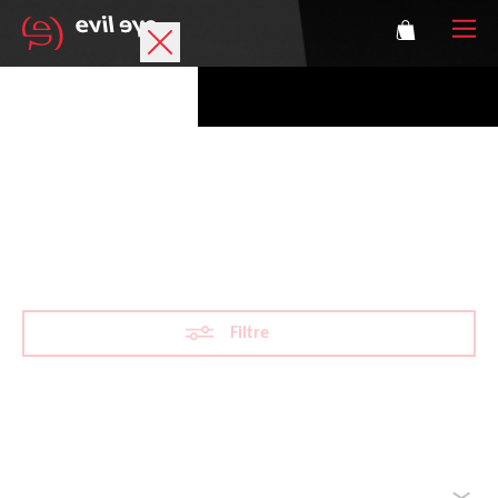
Marque
Lunettes de sport
Polarised
Accessories
Technologie
Filtre
Correction
Athlètes
Réinitialiser les filtres
Classé par
Se connecter