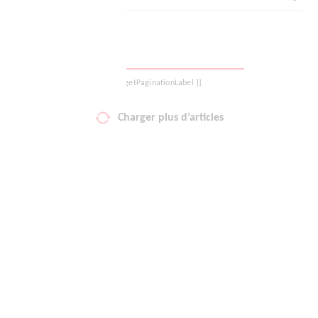
Votre liste de favoris
Panier
{{ getPaginationLabel }}
Se déconnecter
Charger plus d’articles