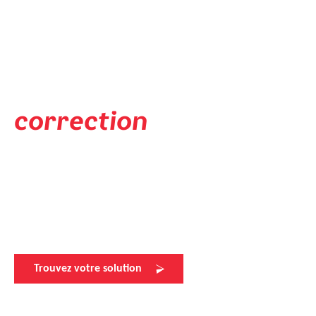
Solution de mise à la vue
Disponible dans votre
correction
individuelle
evil eye a toujours une solution de verres correcteurs. La
vision parfaite pour une expérience sportive unique.
Veuillez contacter votre revendeur evil eye le plus proche
pour plus d'informations.
Trouvez votre solution