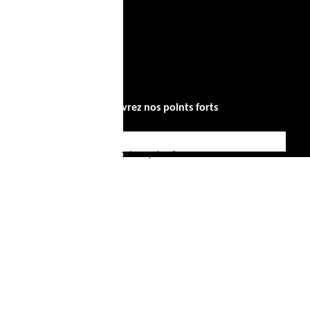
Votre liste de favoris
Panier
Se déconnecter
Découvrez nos points forts
1 des 4 points forts