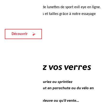
Découvrez la collection de lunettes de sport evil eye en ligne.
Essayez différents coloris et tailles grâce à notre essayage
virtuel
Découvrir
Verres
Choisissez vos verres
Que vous marchiez, couriez ou sprintiez
Que vous fassiez un saut en parachute ou du vélo en
montagne
Qu'il fasse soleil, qu'il pleuve ou qu'il vente...