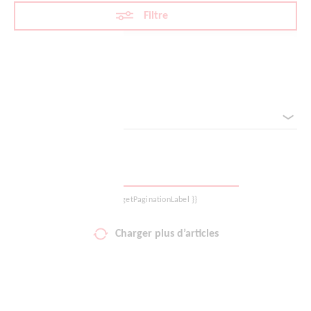
Filtre
Votre liste de favoris
Panier
Réinitialiser les filtres
Classé par
Se déconnecter
{{ getPaginationLabel }}
Charger plus d’articles