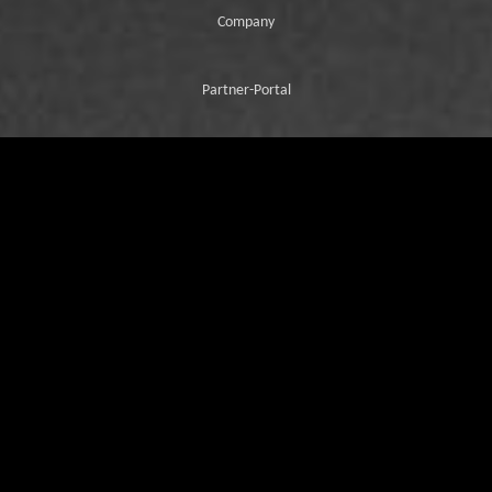
Company
Partner-Portal
Whistleblower Portal
Changer de lieu:
Belgium