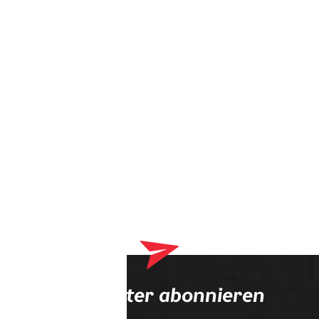
Dein Warenkorb enthält derzeit Produkte, die an deinen
Optiker geliefert werden. Bitte schließe zuerst deinen
Bestellvorgang ab.
Newsletter abonnieren