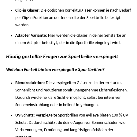
eingesetzt.
Clip-in Gläser
: Die optischen Korrekturgläser können je nach Bedarf
per
Clip-in
Funktion an der Innenseite der Sportbrille befestigt
werden.
Adapter Variante
: Hier werden die Gläser in deiner Sehstärke an
einem Adapter befestigt, der in die Sportbrille eingelegt wird.
Häufig gestellte Fragen zur Sportbrille verspiegelt
Welchen Vorteil bieten verspiegelte Sportbrillen?
Blendreduktion
: Die verspiegelten Gläser reflektieren starkes
Sonnenlicht und reduzieren somit unangenehme Lichtreflexionen.
Dadurch wird eine klare Sicht ermöglicht, selbst bei intensiver
Sonneneinstrahlung oder in hellen Umgebungen.
UV-Schutz
: Verspiegelte Sportbrillen von evil eye bieten 100 % UV-
Schutz. Dadurch schützt du deine Augen vor Sonnenschäden wie
Verbrennungen, Ermüdung und langfristigen Schäden der