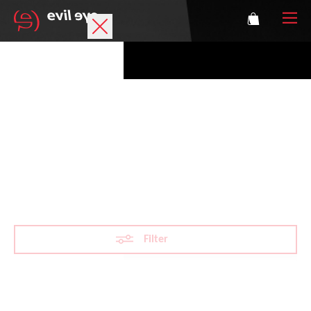
Marke
Sportbrillen
Verspiegelte
Accessoires
Sportbrillen
Technologie
Optische Verglasung
Filter
Athleten
Filter zurücksetzen
Login