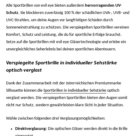
Alle Sportbrillen von evil eye bieten außerdem
hervorragenden UV-
Schutz
. Sie blockieren zuverlässig 100 % der schädlichen UVA-, UVB- und
UVC-Strahlen, um deine Augen vor langfristigen Schäden durch
Sonneneinstrahlung zu schützen. Die verspiegelten Sportbrillen vereinen
Komfort, Schutz und Leistung, die du für sportliche Erfolge brauchst.
Setze auf die Sportbrillen mit evil eye Gläsertechnologie und erlebe ein
unvergleichliches Seherlebnis bei deinen sportlichen Abenteuern.
Verspiegelte Sportbrille in individueller Sehstärke
optisch verglast
Dank der Zusammenarbeit mit der österreichischen Premiummarke
Silhouette können die
Sportbrillen in individueller Sehstärke
optisch
verglast werden. Die verspiegelten Sportbrillen bieten den Augen somit
nicht nur Schutz, sondern gewährleisten klare Sicht in jeder Situation.
Wähle zwischen folgenden drei Verglasungsmöglichkeiten:
Direktverglasung
: Die optischen Gläser werden direkt in die Brille