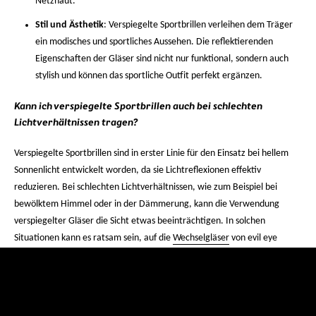
Netzhaut.
Stil und Ästhetik
: Verspiegelte Sportbrillen verleihen dem Träger
ein modisches und sportliches Aussehen. Die reflektierenden
Eigenschaften der Gläser sind nicht nur funktional, sondern auch
stylish und können das sportliche Outfit perfekt ergänzen.
Kann ich verspiegelte Sportbrillen auch bei schlechten
Lichtverhältnissen tragen?
Verspiegelte Sportbrillen sind in erster Linie für den Einsatz bei hellem
Sonnenlicht entwickelt worden, da sie Lichtreflexionen effektiv
reduzieren. Bei schlechten Lichtverhältnissen, wie zum Beispiel bei
bewölktem Himmel oder in der Dämmerung, kann die Verwendung
verspiegelter Gläser die Sicht etwas beeinträchtigen. In solchen
Situationen kann es ratsam sein, auf die
Wechselgläser
von evil eye
zurückzugreifen, um die Gläser mit nur wenigen Handgriffen an die
Gegebenheiten anzupassen. Oder du wählst bewusst evil eye
Sportbrillen mit VARiO-Technologie. Diese Modelle passen sich
automatisch und stufenlos an die jeweilige Lichtsituation an.