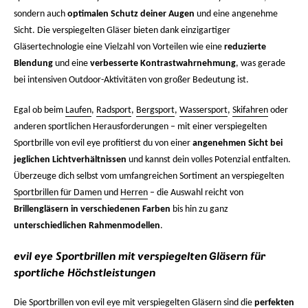
sondern auch
optimalen Schutz deiner Augen
und eine angenehme
Sicht. Die verspiegelten Gläser bieten dank einzigartiger
Gläsertechnologie eine Vielzahl von Vorteilen wie eine
reduzierte
Blendung
und eine
verbesserte Kontrastwahrnehmung
, was gerade
bei intensiven Outdoor-Aktivitäten von großer Bedeutung ist.
Egal ob beim
Laufen
,
Radsport
,
Bergsport
,
Wassersport
,
Skifahren
oder
anderen sportlichen Herausforderungen – mit einer verspiegelten
Sportbrille von evil eye profitierst du von einer
angenehmen Sicht bei
jeglichen Lichtverhältnissen
und kannst dein volles Potenzial entfalten.
Überzeuge dich selbst vom umfangreichen Sortiment an verspiegelten
Sportbrillen für Damen
und
Herren
– die Auswahl reicht von
Brillengläsern in verschiedenen Farben
bis hin zu ganz
unterschiedlichen Rahmenmodellen
.
evil eye Sportbrillen mit verspiegelten Gläsern für
sportliche Höchstleistungen
Die Sportbrillen von evil eye mit verspiegelten Gläsern sind die
perfekten