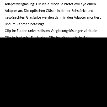
Adapterverglasung: Für viele Modelle bietet evil eye einen
Adapter an. Die optischen Gläser in deiner Sehstärke und
gewünschten Glasfarbe werden dann in den Adapter montiert
und im Rahmen befestigt.
Clip-in: Zu den universellsten Verglasungslösungen zählt die
Clip-in-Variante. Dank eines Clip-ins können die in deiner
benötigten Stärke geschliffenen Gläser unmittelbar hinter das
Filterglas der Halbrandbrille montiert werden.
Auf welche der drei Varianten du letzten Endes zurückgreifst,
ist dir überlassen und hängt zum Großteil sowohl von deinen
persönlichen Vorlieben als auch von deinen Sportarten ab.