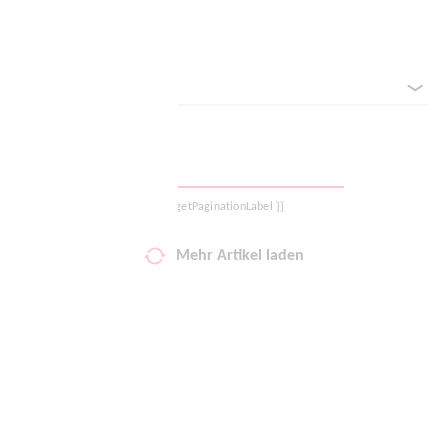
Filter zurücksetzen
Deine Wunschliste
Sortieren nach
Warenkorb
Logout
{{ getPaginationLabel }}
Mehr Artikel laden